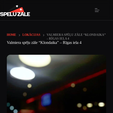
HOME
LOKĀCIJAS
VALMIERA SPĒĻU ZĀLE “KLONDAIKA”
– RĪGAS IELA 4
Valmiera spēļu zāle “Klondaika” – Rīgas iela 4