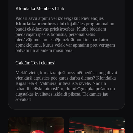
Klondaika Members Club
Padari savu atpūtu vēl izdevīgāku! Pievienojies
Klondaika members club
lojalitātes programmai un
baudi ekskluzīvas priekšrocības. Kluba biedriem
piedāvājam īpašus bonusus, personalizētus
piedāvājumus un iespēju uzkrāt punktus par katru
apmeklējumu, kurus vēlāk var apmainīt pret vērtīgām
balvām un atlaidēm mūsu bārā.
Gaidām Tevi ciemos!
Meklē vietu, kur aizraujoši nosvinēt nedēļas nogali vai
vienkārši atpūsties pēc garas darba dienas? Klondaika
Rīgas ielā 4, Valmierā, ir tava īstā izvēle. Nāc un
izbaudi lielisku atmosfēru, draudzīgu apkalpošanu un
augstākās kvalitātes izklaidi pilsētā. Tiekamies jau
šovakar!