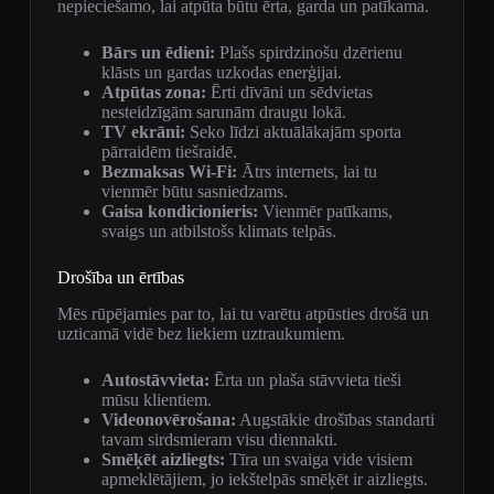
nepieciešamo, lai atpūta būtu ērta, garda un patīkama.
Bārs un ēdieni:
Plašs spirdzinošu dzērienu
klāsts un gardas uzkodas enerģijai.
Atpūtas zona:
Ērti dīvāni un sēdvietas
nesteidzīgām sarunām draugu lokā.
TV ekrāni:
Seko līdzi aktuālākajām sporta
pārraidēm tiešraidē.
Bezmaksas Wi-Fi:
Ātrs internets, lai tu
vienmēr būtu sasniedzams.
Gaisa kondicionieris:
Vienmēr patīkams,
svaigs un atbilstošs klimats telpās.
Drošība un ērtības
Mēs rūpējamies par to, lai tu varētu atpūsties drošā un
uzticamā vidē bez liekiem uztraukumiem.
Autostāvvieta:
Ērta un plaša stāvvieta tieši
mūsu klientiem.
Videonovērošana:
Augstākie drošības standarti
tavam sirdsmieram visu diennakti.
Smēķēt aizliegts:
Tīra un svaiga vide visiem
apmeklētājiem, jo iekštelpās smēķēt ir aizliegts.