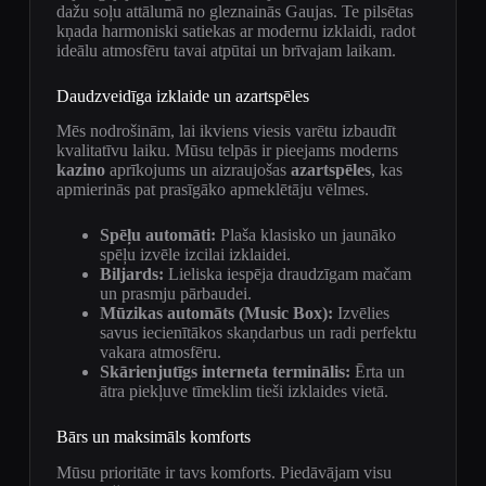
dažu soļu attālumā no gleznainās Gaujas. Te pilsētas
kņada harmoniski satiekas ar modernu izklaidi, radot
ideālu atmosfēru tavai atpūtai un brīvajam laikam.
Daudzveidīga izklaide un azartspēles
Mēs nodrošinām, lai ikviens viesis varētu izbaudīt
kvalitatīvu laiku. Mūsu telpās ir pieejams moderns
kazino
aprīkojums un aizraujošas
azartspēles
, kas
apmierinās pat prasīgāko apmeklētāju vēlmes.
Spēļu automāti:
Plaša klasisko un jaunāko
spēļu izvēle izcilai izklaidei.
Biljards:
Lieliska iespēja draudzīgam mačam
un prasmju pārbaudei.
Mūzikas automāts (Music Box):
Izvēlies
savus iecienītākos skaņdarbus un radi perfektu
vakara atmosfēru.
Skārienjutīgs interneta terminālis:
Ērta un
ātra piekļuve tīmeklim tieši izklaides vietā.
Bārs un maksimāls komforts
Mūsu prioritāte ir tavs komforts. Piedāvājam visu