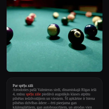
Par spēļu zāli
Atrodoties pašā Valmieras sirdī, dinamiskajā Rīgas ielā
4, mūsu
spēļu zāle
piedāvā augstākās klases atpūtu
pilsētas iedzīvotājiem un viesiem. Šī apkārtne ir īstena
pilsētas dzīvības ādere – ērti pieejama gan
kājāmgājējiem, gan autobraucējiem, un atrodas vien