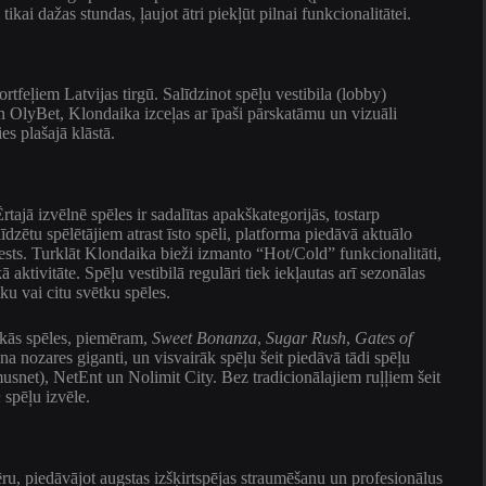
ikai dažas stundas, ļaujot ātri piekļūt pilnai funkcionalitātei.
feļiem Latvijas tirgū. Salīdzinot spēļu vestibila (lobby)
n OlyBet, Klondaika izceļas ar īpaši pārskatāmu un vizuāli
es plašajā klāstā.
rtajā izvēlnē spēles ir sadalītas apakškategorijās, tostarp
ētu spēlētājiem atrast īsto spēli, platforma piedāvā aktuālo
aimests. Turklāt Klondaika bieži izmanto “Hot/Cold” funkcionalitāti,
 aktivitāte. Spēļu vestibilā regulāri tiek iekļautas arī sezonālas
u vai citu svētku spēles.
skās spēles, piemēram,
Sweet Bonanza
,
Sugar Rush
,
Gates of
ina nozares giganti, un visvairāk spēļu šeit piedāvā tādi spēļu
net), NetEnt un Nolimit City. Bez tradicionālajiem ruļļiem šeit
h
spēļu izvēle.
ru, piedāvājot augstas izšķirtspējas straumēšanu un profesionālus