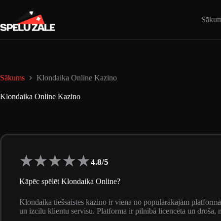
Sāku
Sākums
Klondaika Online Kazino
Klondaika Online Kazino
4.8/5
Kāpēc spēlēt Klondaika Online?
Klondaika tiešsaistes kazino ir viena no populārākajām platformā
un izcilu klientu servisu. Platforma ir pilnībā licencēta un droša