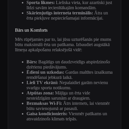
Sporta likmes:
Lieliska vieta, kur azartiski just
līdzi savām iecienītākajām komandām.
Skārienjutīgs interneta terminālis:
Ātra un
ērta piekļuve nepieciešamajai informācijai.
Bārs un Komforts
Mēs rūpējamies par to, lai jūsu uzturēšanās pie mums
būtu maksimāli ērta un patīkama. Izbaudiet augstākā
līmeņa apkalpošanu relaksējošā vidē:
Bārs:
Bagātīgs un daudzveidīgs atspirdzinošo
dzērienu piedāvājums.
Ēdieni un uzkodas:
Gardas maltītes izsalkuma
remdēšanai jebkurā laikā.
Lieli TV ekrāni:
Nepalaidiet garām nevienu
svarīgu sporta notikumu.
Atpūtas zona:
Mājīga un ērta vide
nesteidzīgām sarunām ar draugiem.
Bezmaksas Wi-Fi:
Ātrs internets, lai vienmēr
būtu savienojumā ar pasauli.
Gaisa kondicionieris:
Vienmēr patīkams un
atsvaidzinošs klimats telpās.