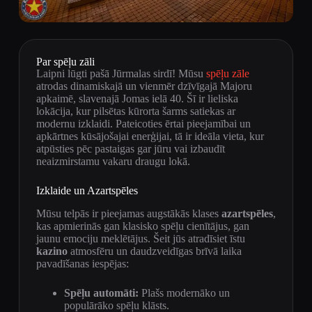
Par spēļu zāli
Laipni lūgti pašā Jūrmalas sirdī! Mūsu
spēļu zāle
atrodas dinamiskajā un vienmēr dzīvīgajā Majoru
apkaimē, slavenajā Jomas ielā 40. Šī ir lieliska
lokācija, kur pilsētas kūrorta šarms satiekas ar
modernu izklaidi. Pateicoties ērtai pieejamībai un
apkārtnes kūsājošajai enerģijai, tā ir ideāla vieta, kur
atpūsties pēc pastaigas gar jūru vai izbaudīt
neaizmirstamu vakaru draugu lokā.
Izklaide un Azartspēles
Mūsu telpās ir pieejamas augstākās klases
azartspēles
,
kas apmierinās gan klasisko spēļu cienītājus, gan
jaunu emociju meklētājus. Šeit jūs atradīsiet īstu
kazino
atmosfēru un daudzveidīgas brīvā laika
pavadīšanas iespējas:
Spēļu automāti:
Plašs modernāko un
populārāko spēļu klāsts.