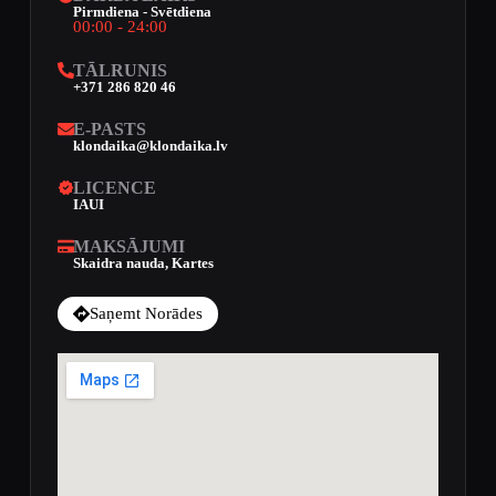
Pirmdiena - Svētdiena
00:00 - 24:00
TĀLRUNIS
+371 286 820 46
E-PASTS
klondaika@klondaika.lv
LICENCE
IAUI
MAKSĀJUMI
Skaidra nauda, Kartes
Saņemt Norādes