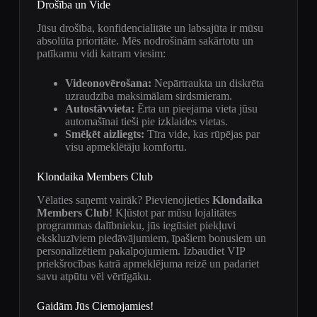
Drošība un Vide
Jūsu drošība, konfidencialitāte un labsajūta ir mūsu
absolūta prioritāte. Mēs nodrošinām sakārtotu un
patīkamu vidi katram viesim:
Videonovērošana:
Nepārtraukta un diskrēta
uzraudzība maksimālam sirdsmieram.
Autostāvvieta:
Ērta un pieejama vieta jūsu
automašīnai tieši pie izklaides vietas.
Smēķēt aizliegts:
Tīra vide, kas rūpējas par
visu apmeklētāju komfortu.
Klondaika Members Club
Vēlaties saņemt vairāk? Pievienojieties
Klondaika
Members Club
! Kļūstot par mūsu lojalitātes
programmas dalībnieku, jūs iegūsiet piekļuvi
ekskluzīviem piedāvājumiem, īpašiem bonusiem un
personalizētiem pakalpojumiem. Izbaudiet VIP
priekšrocības katrā apmeklējuma reizē un padariet
savu atpūtu vēl vērtīgāku.
Gaidām Jūs Ciemojamies!