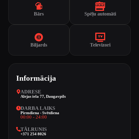
Bārs
Spēļu automāti
Biljards
Televizori
Informācija
ADRESE
Alejas iela 77, Daugavpils
DARBA LAIKS
Pirmdiena - Svētdiena
00:00 - 24:00
TĀLRUNIS
+371 254 8026