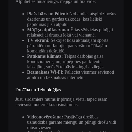
Atpūtieties mūsdienīgā, mājīgā un tīrā vidē:
Plašs bārs un ēdieni:
Nobaudiet atspirdzinošus
dzērienus un gardas uzkodas, kas lieliski
papildinās jūsu atpūtu.
Mājīga atpūtas zona:
Ērtas sēdvietas pilnīgai
relaksācijai draugu lokā vai vienatnē.
TV ekrāni:
Sekojiet līdzi aktuālajām sporta
pārraidēm un fanojiet par savām mīļākajām
komandām tiešraidē.
Patīkams klimats:
Telpās darbojas gaisa
kondicionieris, un, rūpējoties par klientu
labsajūtu, smēķēt telpās ir stingri aizliegts.
Bezmaksas Wi-Fi:
Palieciet vienmēr savienoti
ar ātru un bezmaksas internetu.
Drošība un Tehnoloģijas
Jūsu sirdsmiers mums ir pirmajā vietā, tāpēc esam
ieviesuši modernākos risinājumus:
Videonovērošana:
Pastāvīga drošības
uzraudzība garantē mierīgu un pilnīgi drošu vidi
mūsu viesiem.