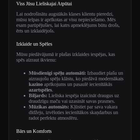
Viss Jūsu Lieliskajai Atpūtai
Lai nodrošinātu augstākās klases klientu pieredzi,
mūsu telpas ir aprīkotas ar visu nepieciešamo. Mēs
esam parūpējušies, lai katrs apmeklējums būtu drošs,
ērts un izklaidējošs.
Izklaide un Spēles
Mūsu piedāvājumā ir plašas izklaides iespējas, kas
spēs aizraut ikvienu:
Mūsdienīgi spēļu automāti:
Izbaudiet plašu un
aizraujošu spēļu klāstu, ko piedāvā modernākais
kazino
aprīkojums un pasaulē iecienītākās
azartspēles
.
Biljards:
Lieliska iespēja izaicināt draugus uz
draudzīgu maču vai uzasināt savas prasmes.
Mūzikas automāts:
Kļūstiet par sava vakara
dīdžeju, izvēloties iecienītākos skaņdarbus un
radot perfektu atmosfēru.
Bārs un Komforts