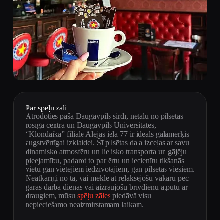
Par spēļu zāli
Atrodoties pašā Daugavpils sirdī, netālu no pilsētas
rosīgā centra un Daugavpils Universitātes,
“Klondaika” filiāle Alejas ielā 77 ir ideāls galamērķis
augstvērtīgai izklaidei. Šī pilsētas daļa izceļas ar savu
dinamisko atmosfēru un lielisko transporta un gājēju
pieejamību, padarot to par ērtu un iecienītu tikšanās
vietu gan vietējiem iedzīvotājiem, gan pilsētas viesiem.
Neatkarīgi no tā, vai meklējat relaksējošu vakaru pēc
garas darba dienas vai aizraujošu brīvdienu atpūtu ar
draugiem, mūsu
spēļu zāles
piedāvā visu
nepieciešamo neaizmirstamam laikam.