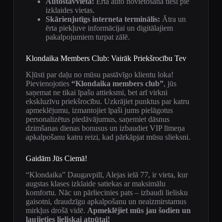
Autostāvvieta:
Ērta auto novietošana tieši pie
izklaides vietas.
Skārienjutīgs interneta terminālis:
Ātra un
ērta piekļuve informācijai un digitālajiem
pakalpojumiem turpat zālē.
Klondaika Members Club: Vairāk Priekšrocību Tev
Kļūsti par daļu no mūsu pastāvīgo klientu loka!
Pievienojoties
“Klondaika members club”
, jūs
saņemat ne tikai īpašu attieksmi, bet arī virkni
ekskluzīvu priekšrocību. Uzkrājiet punktus par katru
apmeklējumu, izmantojiet īpaši jums pielāgotus
personalizētus piedāvājumus, saņemiet dāsnus
dzimšanas dienas bonusus un izbaudiet VIP līmeņa
apkalpošanu katru reizi, kad pārkāpjat mūsu slieksni.
Gaidām Jūs Ciemā!
“Klondaika” Daugavpilī, Alejas ielā 77, ir vieta, kur
augstas klases izklaide satiekas ar maksimālu
komfortu. Nāc un pārliecinies pats – izbaudi lielisku
gaisotni, draudzīgu apkalpošanu un neaizmirstamus
mirkļus drošā vidē.
Apmeklējiet mūs jau šodien un
ļaujieties lieliskai atpūtai!